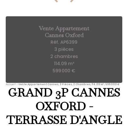
Vente Appartement
Cannes Oxford
Réf. AP6399
3 pièces
2 chambres
114.09 m²
599 000 €
Accueil
Vente Appartement Cannes, 3 Pièces, 2 Chambres, 114.09 M², 599 000 €
GRAND 3P CANNES
OXFORD -
TERRASSE D'ANGLE