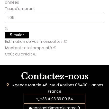
années
Taux d'emprunt
%
Simuler
Estimation de vos mensualités
€
Montant total emprunté
€
Coût du crédit
€
Contactez-nous
Agence Marcle
46 Rue d'Antibes
06400
Cannes
France
+33 4 93 39 00 64
contact@marcleimmo.fr