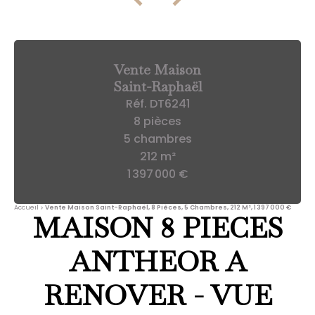
Vente Maison
Saint-Raphaël
Réf. DT6241
8 pièces
5 chambres
212 m²
1 397 000 €
Accueil
Vente Maison Saint-Raphaël, 8 Pièces, 5 Chambres, 212 M², 1 397 000 €
MAISON 8 PIECES
ANTHEOR A
RENOVER - VUE