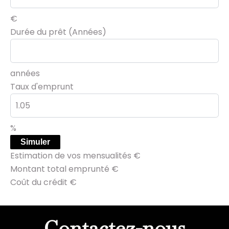
€
Durée du prêt (Années)
années
Taux d'emprunt
%
Simuler
Estimation de vos mensualités
€
Montant total emprunté
€
Coût du crédit
€
Contactez-nous