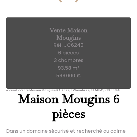
Vente Maison
Mougins
Réf. JC6240
6 pièces
3 chambres
93.58 m²
599 000 €
Accueil
Vente Maison Mougins, 6 Pièces, 3 Chambres, 93.58 M², 599 000 €
Maison Mougins 6
pièces
Dans un domaine sécurisé et recherché au calme