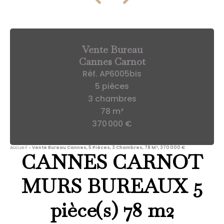
Vente Bureau
Cannes Carnot
Réf. AP6005bis
5 pièces
3 chambres
78 m²
370 000 €
Accueil
Vente Bureau Cannes, 5 Pièces, 3 Chambres, 78 M², 370 000 €
CANNES CARNOT
MURS BUREAUX 5
pièce(s) 78 m2