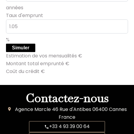
années
Taux d'emprunt
%
Simuler
Estimation de vos mensualités
€
Montant total emprunté
€
Coût du crédit
€
Contactez-nous
Agence Marcle
46 Rue d'Antibes
06400
Cannes
France
+33 4 93 39 00 64