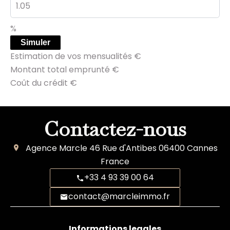
%
Simuler
Estimation de vos mensualités
€
Montant total emprunté
€
Coût du crédit
€
Contactez-nous
Agence Marcle
46 Rue d'Antibes
06400
Cannes
France
+33 4 93 39 00 64
contact@marcleimmo.fr
Informations legales