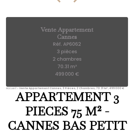
Vente Appartement
Cannes
Réf. AP6062
3 pièces
2 chambres
70.31 m²
499 000 €
Accueil
Vente Appartement Cannes, 3 Pièces, 2 Chambres, 70.31 M², 499 000 €
APPARTEMENT 3
PIECES 75 M² -
CANNES BAS PETIT