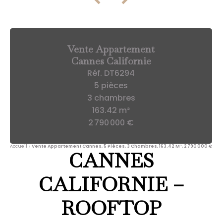
Vente Appartement
Cannes Californie
Réf. DT6294
5 pièces
3 chambres
163.42 m²
2 790 000 €
Accueil
Vente Appartement Cannes, 5 Pièces, 3 Chambres, 163.42 M², 2 790 000 €
CANNES
CALIFORNIE –
ROOFTOP